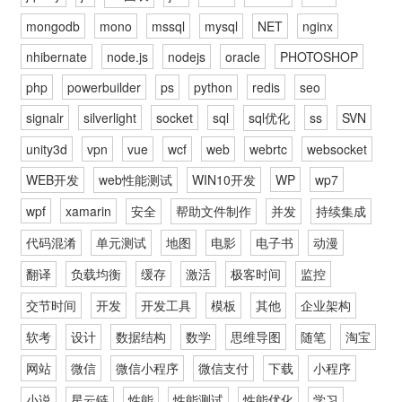
mongodb
mono
mssql
mysql
NET
nginx
nhibernate
node.js
nodejs
oracle
PHOTOSHOP
php
powerbuilder
ps
python
redis
seo
signalr
silverlight
socket
sql
sql优化
ss
SVN
unity3d
vpn
vue
wcf
web
webrtc
websocket
WEB开发
web性能测试
WIN10开发
WP
wp7
wpf
xamarin
安全
帮助文件制作
并发
持续集成
代码混淆
单元测试
地图
电影
电子书
动漫
翻译
负载均衡
缓存
激活
极客时间
监控
交节时间
开发
开发工具
模板
其他
企业架构
软考
设计
数据结构
数学
思维导图
随笔
淘宝
网站
微信
微信小程序
微信支付
下载
小程序
小说
星云链
性能
性能测试
性能优化
学习